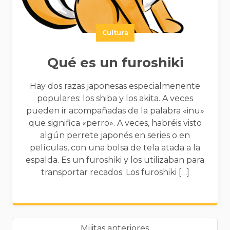
Cultura
Qué es un furoshiki
Hay dos razas japonesas especialmenente
populares: los shiba y los akita. A veces
pueden ir acompañadas de la palabra «inu»
que significa «perro». A veces, habréis visto
algún perrete japonés en series o en
películas, con una bolsa de tela atada a la
espalda. Es un furoshiki y los utilizaban para
transportar recados. Los furoshiki […]
Paginación de entradas
Mijitas anteriores