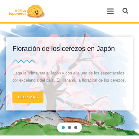
Open se
Open menu.
La cultura del baño en J
 en Japón
Sumérgete en una de las experiencias m
 de los espectáculos
son los baños termales y conoce la difere
ración de los cerezos.
sento y más.
LEER MÁS