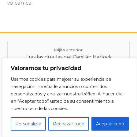
volcánica.
Mijita anterior:
Tras las huellas del Capitán Harlock
Valoramos tu privacidad
Usamos cookies para mejorar su experiencia de
Siguiente mijita:
navegación, mostrarle anuncios o contenidos
De fideos por Yokohama, los museos del ramen y de los fideos instantáneos
personalizados y analizar nuestro tráfico. Al hacer clic
en “Aceptar todo” usted da su consentimiento a
nuestro uso de las cookies.
Puede que esto también te guste
Personalizar
Rechazar todo
Aceptar todo