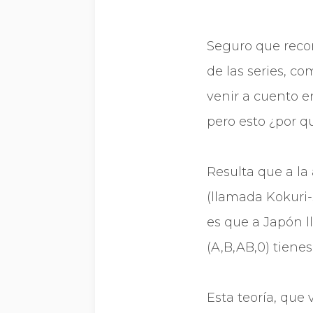
Seguro que reco
de las series, c
venir a cuento e
pero esto ¿por q
Resulta que a la
(llamada Kokuri-
es que a Japón l
(A,B,AB,0) tiene
Esta teorí­a, qu