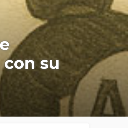
de
 con su