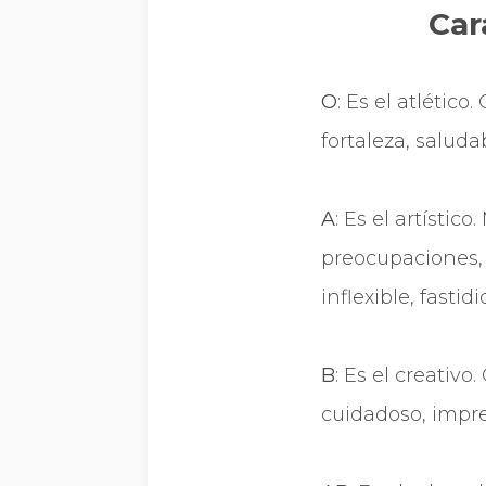
Car
O
: Es el atlétic
fortaleza, saluda
A
: Es el artí­sti
preocupaciones, i
inflexible, fastidi
B
: Es el creativ
cuidadoso, impre