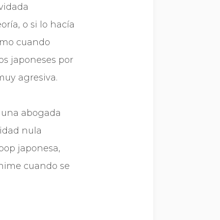
lvidada
ía, o si lo hací­a
 como cuando
los japoneses por
muy agresiva.
por una abogada
lidad nula
 pop japonesa,
 anime cuando se