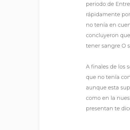
periodo de Entre
rápidamente por s
no tení­a en cue
concluyeron que 
tener sangre O s
A finales de los 
que no tení­a co
aunque esta supe
como en la nuest
presentan te di