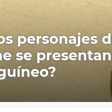
os personajes 
 se presentan
guíneo?