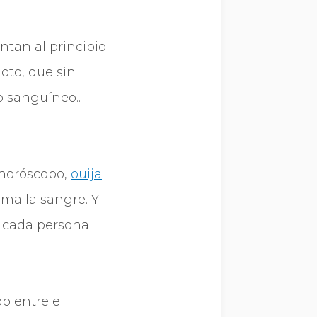
tan al principio
to, que sin
o sanguíneo..
 horóscopo,
ouija
uma la sangre. Y
e cada persona
o entre el