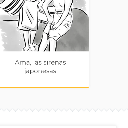
Ama, las sirenas
japonesas