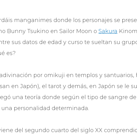
rdáis manganimes donde los personajes se presen
omo Bunny Tsukino en Sailor Moon o
Sakura
Kinomo
ntre sus datos de edad y curso te sueltan su grup
ué es?
 adivinación por omikuji en templos y santuarios,
san en Japón), el tarot y demás, en Japón se le s
legó una teoría donde según el tipo de sangre d
s una personalidad determinada.
e viene del segundo cuarto del siglo XX comprendid