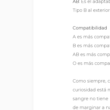
AB
: Es el adapta
Tipo B al exterio
Compatibilidad
A es más compat
B es más compat
AB es más compat
O es más compat
Como siempre, co
curiosidad está 
sangre no tiene 
de marginar a na