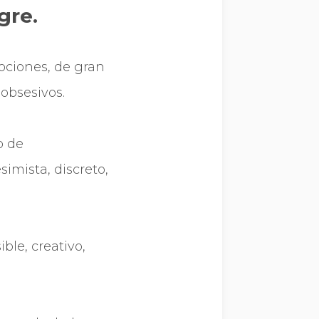
gre.
mociones, de gran
 obsesivos.
o de
simista, discreto,
ble, creativo,