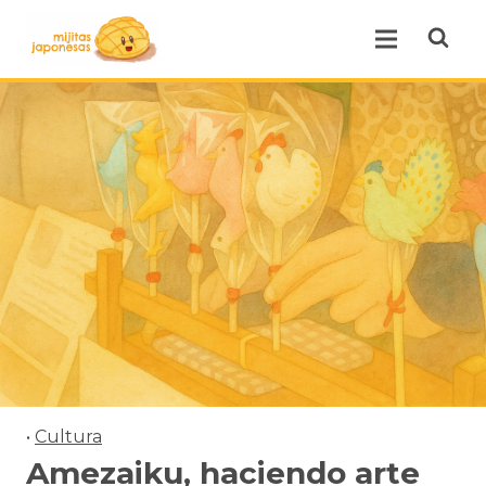
Open se
Open menu.
•
Cultura
Amezaiku, haciendo arte