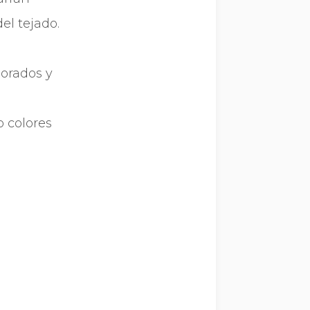
el tejado.
dorados y
o colores