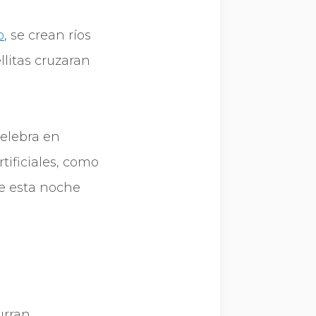
o
, se crean ríos
llitas cruzaran
celebra en
ificiales, como
e esta noche
urran