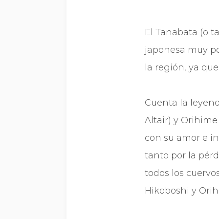
El Tanabata (o t
japonesa muy pop
la región, ya que
Cuenta la leyend
Altair) y Orihime
con su amor e in
tanto por la pér
todos los cuervo
Hikoboshi y Orih