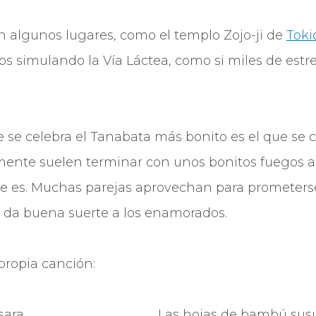
n algunos lugares, como el templo Zojo-ji de
Toki
llos simulando la Vía Láctea, como si miles de estre
se celebra el Tanabata más bonito es el que se 
ente suelen terminar con unos bonitos fuegos art
e es. Muchas parejas aprovechan para prometers
 da buena suerte a los enamorados.
 propia canción:
sara
Las hojas de bambú sus