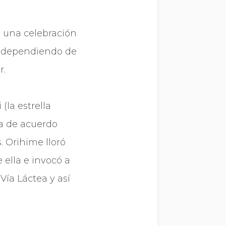
s una celebración
io dependiendo de
r.
la estrella
ba de acuerdo
. Orihime lloró
ella e invocó a
Vía Láctea y así