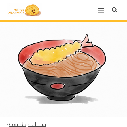
Open se
Open menu.
•
Comida
Cultura