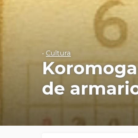
•
Cultura
Koromogae
de armari