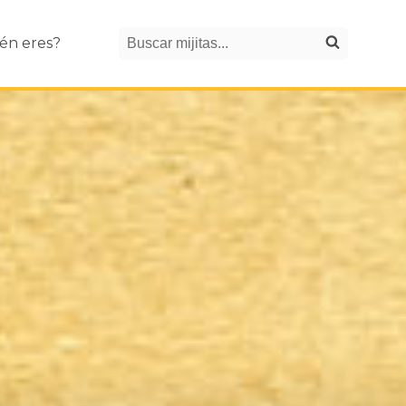
Search
én eres?
Buscar mijitas