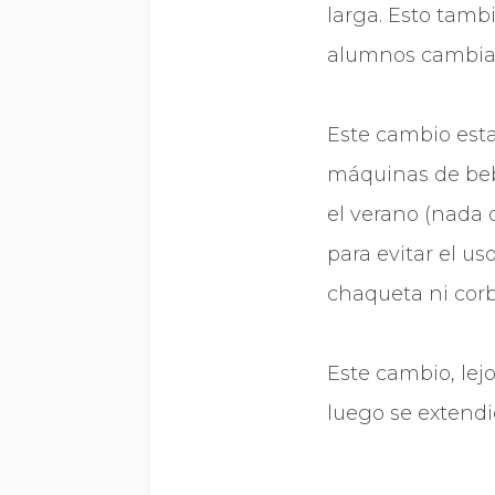
larga. Esto tambi
alumnos cambian 
Este cambio esta
máquinas de beb
el verano (nada 
para evitar el us
chaqueta ni corb
Este cambio, lej
luego se extendió