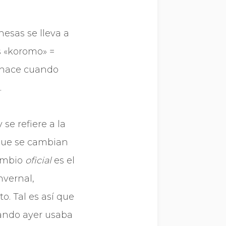
nesas se lleva a
s «koromo» =
e hace cuando
.
se refiere a la
 que se cambian
cambio
oficial
es el
nvernal,
 Tal es así­ que
uando ayer usaba