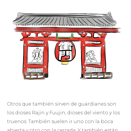
Otros que también sirven de guardianes son
los dioses Rajin y Fuujin, dioses del viento y los
truenos. También suelen ir uno con la boca
abierta y otro con la cerrada. Y también están