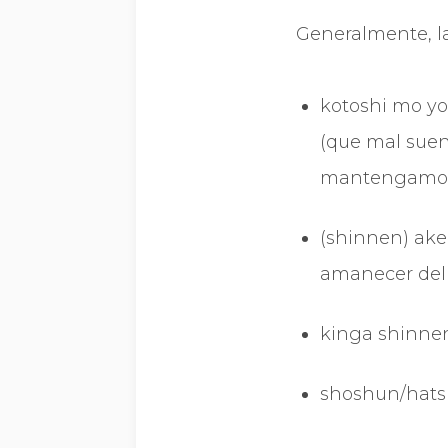
Generalmente, las
kotoshi mo yo
(que mal suen
mantengamos l
(shinnen) ake
amanecer del
kinga shinnen
shoshun/hatsu