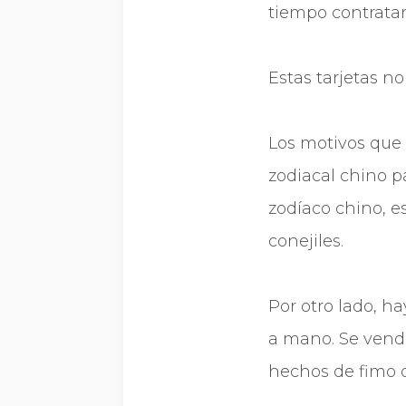
tiempo contratan
Estas tarjetas n
Los motivos que u
zodiacal chino p
zodíaco chino, es
conejiles.
Por otro lado, ha
a mano. Se vende
hechos de fimo o