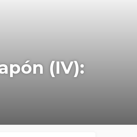
apón (IV):