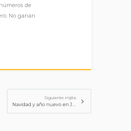
n números de
ero. No ganan
Siguiente mijita:
Navidad y año nuevo en Japón (V): El Otoshidama