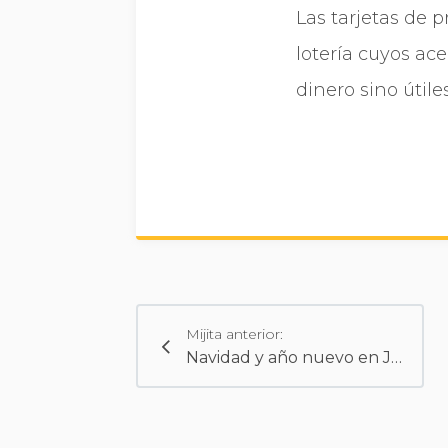
Las tarjetas de 
loterí­a cuyos a
dinero sino útiles
Mijita anterior:
Navidad y año nuevo en Japón (III): Jumbo Takarakuji, la lotería fin de año japonesa