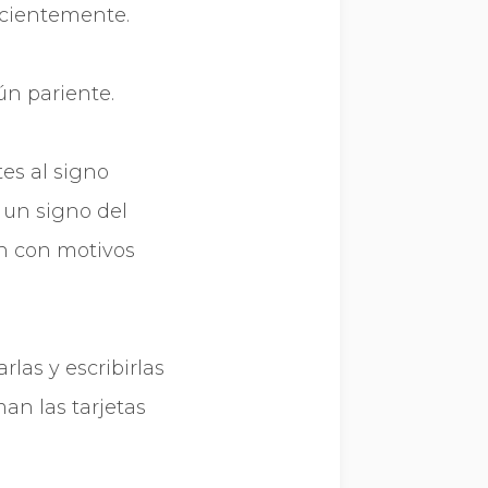
icientemente.
ún pariente.
tes al signo
 un signo del
án con motivos
las y escribirlas
an las tarjetas