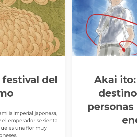
festival del
Akai ito:
emo
destino
personas 
familia imperial japonesa,
en
 el emperador se sienta
 que es una flor muy
poneses.