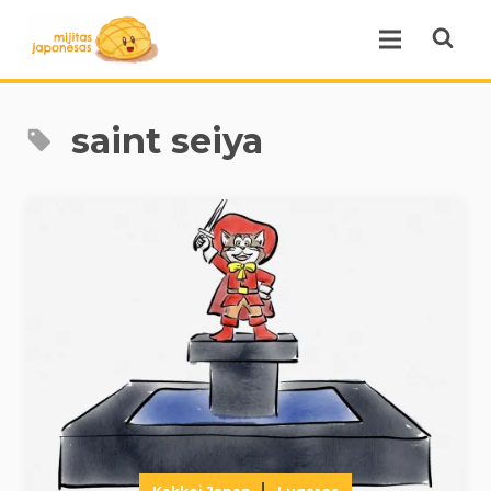
Open se
Open menu.
saint seiya