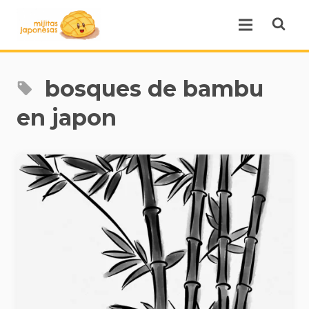
Open se
Open menu.
bosques de bambu
en japon