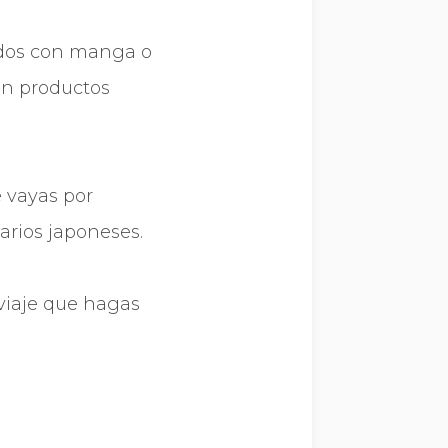
nados con manga o
on productos
e vayas por
arios japoneses.
 viaje que hagas